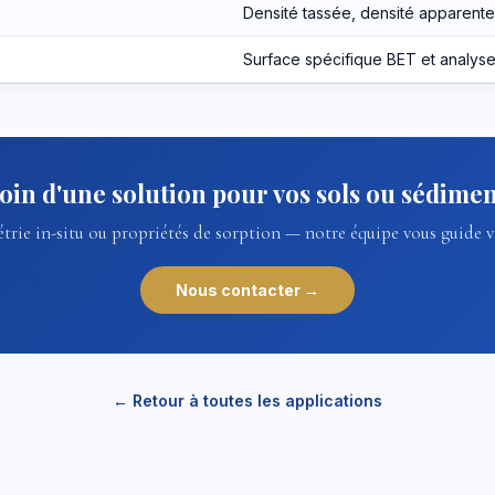
Densité tassée, densité apparente,
Surface spécifique BET et analys
oin d'une solution pour vos sols ou sédimen
trie in-situ ou propriétés de sorption — notre équipe vous guide v
Nous contacter →
← Retour à toutes les applications