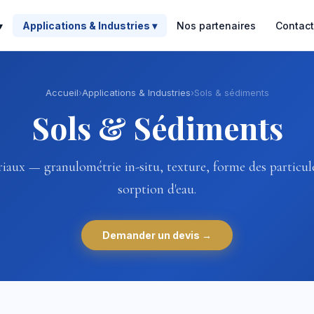
▾
Applications & Industries ▾
Nos partenaires
Contact
Accueil
›
Applications & Industries
›
Sols & sédiments
Sols & Sédiments
iaux — granulométrie in-situ, texture, forme des particule
sorption d'eau.
Demander un devis →